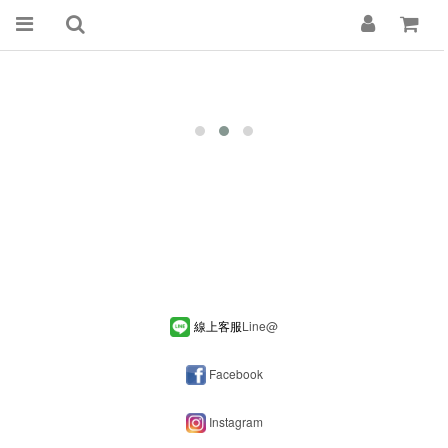
線上客服
Line
@
Facebook
Instagram