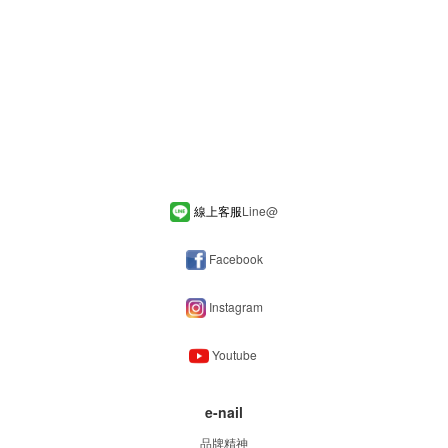
線上客服
Line
@
Facebook
Instagram
Youtube
e-nail
品牌精神