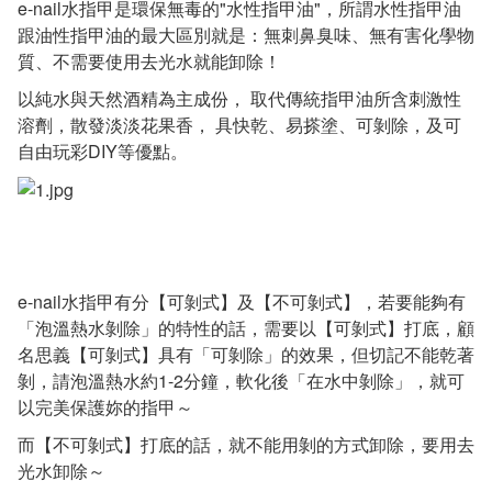
e-nail水指甲是環保無毒的"水性指甲油"，所謂水性指甲油
跟油性指甲油的最大區別就是：無刺鼻臭味、無有害化學物
質、不需要使用去光水就能卸除！
以純水與天然酒精為主成份， 取代傳統指甲油所含刺激性
溶劑，散發淡淡花果香， 具快乾、易搽塗、可剝除，及可
自由玩彩DIY等優點。
e-nail水指甲有分【可剝式】及【不可剝式】，若要能夠有
「泡溫熱水剝除」的特性的話，需要以【可剝式】打底，顧
名思義【可剝式】具有「可剝除」的效果，但切記不能乾著
剝，請泡溫熱水約1-2分鐘，軟化後「在水中剝除」，就可
以完美保護妳的指甲～
而【不可剝式】打底的話，就不能用剝的方式卸除，要用去
光水卸除～