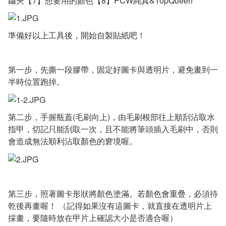
鑷夾【7】想要用的顏色【8】PCW純真&TopQueen
準備好以上工具後，開始自製貼紙吧！
第一步，先撕一段膠帶，固定好圖卡與透明片，避免畫到一
半時位置跑掉。
第二步，手握瓶蓋(毛刷向上)，由毛刷根部往上順刮沾取水
指甲，切記只能刮取一次，且不能將筆頭插入毛刷中，否則
會造成無法順利沾取顏色的窘境喔。
第三步，照著圖卡形狀將顏色塗滿。若顏色會重疊，必須待
乾後再畫喔！ （記得如果沒有這圖卡，就直接在透明片上
採畫，要隨時放在甲片上確認大小是否適合喔）