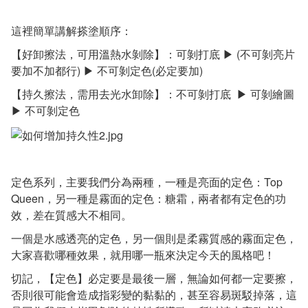
這裡簡單講解搽塗順序：
【好卸擦法，可用溫熱水剝除】：可剝打底 ▶ (不可剝亮片
要加不加都行) ▶ 不可剝定色(必定要加)
【持久擦法，需用去光水卸除】：不可剝打底 ▶ 可剝繪圖
▶ 不可剝定色
定色系列，主要我們分為兩種，一種是亮面的定色：Top
Queen，另一種是霧面的定色：糖霜，兩者都有定色的功
效，差在質感大不相同。
一個是水感透亮的定色，另一個則是柔霧質感的霧面定色，
大家喜歡哪種效果，就用哪一瓶來決定今天的風格吧！
切記，【定色】必定要是最後一層，無論如何都一定要擦，
否則很可能會造成指彩變的黏黏的，甚至容易斑駁掉落，這