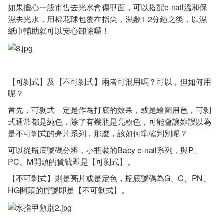
如果擔心一般市售去光水會傷甲面，可以搭配e-nail溫和保
濕去光水，用棉花球包覆在指尖，濕敷1-2分鐘之後，以濕
紙巾輔助就可以安心卸除囉！
【可剝式】及【不可剝式】兩者可混用嗎？可以，但如何用
呢？
首先，可剝式一定是作為打底的效果，或是繪圖用色，可剝
式通常都是純色，除了有幾瓶是亮粉色，可能會讓妳誤以為
是不可剝式的亮片系列，那麼，該如何準確判別呢？
可以從瓶底號碼分辨，小瓶裝的Baby e-nail系列，與P、
PC、M開頭的貨號即是【可剝式】。
【不可剝式】則是亮片或是定色，瓶底號碼為G、C、PN、
HG開頭的貨號即是【不可剝式】。