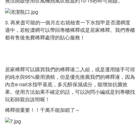
無法開啟使用吹風機熱風吹瓶蓋約10-15秒即可開啟。
3. 再來盡可能的一個月左右就檢查一下水指甲是否濃稠度
適中，若較濃稠可以帶回專櫃稀釋或是居家稀釋。我們專櫃
都有售後免費稀釋處理的貼心服務！
居家稀釋可以購買我們的稀釋液二入組，或是運用隨手可得
的純水與95%藥用酒精，但是優先推薦我們的稀釋液，因為
內含e-nail水指甲基底，多元醇保濕成分，能增加抗菌效
果。使用方法如果不確定的話，可以詢問小編或是到專櫃找
玩彩師親自說明喔！
稀釋很重要！！千萬不能加錯了～