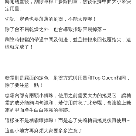
轉開瓶蓋後，刮除筆桿上多餘的量，然後依據甲面大小來決
定用量。
切記！定色也要薄薄的刷塗，不能太厚喔！
除了會不易乾燥之外，也會導致指彩容易掉落～
刷塗時輕鬆的帶過中間及側邊，並且輕輕來回包覆指尖，這
樣就完成了！
糖霜則是霧面的定色，刷塗方式與用量和Top Queen相同，
除了要注意一點！
糖霜內部有兩顆小鋼珠，使用之前需要大力的搖晃它，讓糖
霜的成分能夠均勻混和，若使用前忘了此步驟，會讓擦上糖
霜的甲面產生白白霧霧的痕跡。
這樣並不是糖霜壞掉囉！而是忘了先將糖霜搖晃後再使用～
這個小地方再麻煩大家要多多注意了！