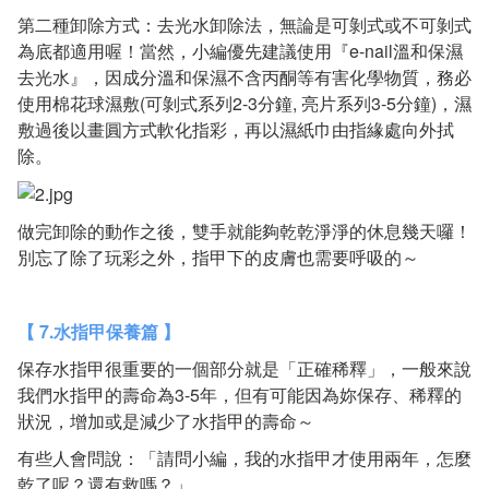
第二種卸除方式：去光水卸除法，無論是可剝式或不可剝式
為底都適用喔！當然，小編優先建議使用
『e-nail溫和保濕
去光水』
，因成分溫和保濕不含丙酮等有害化學物質，務必
使用棉花球濕敷(可剝式系列2-3分鐘, 亮片系列3-5分鐘)，濕
敷過後以畫圓方式軟化指彩，再以濕紙巾由指緣處向外拭
除。
做完卸除的動作之後，雙手就能夠乾乾淨淨的休息幾天囉！
別忘了除了玩彩之外，指甲下的皮膚也需要呼吸的～
【 7.水指甲保養篇 】
保存水指甲很重要的一個部分就是「正確稀釋」，一般來說
我們水指甲的壽命為3-5年，但有可能因為妳保存、稀釋的
狀況，增加或是減少了水指甲的壽命～
有些人會問說：「請問小編，我的水指甲才使用兩年，怎麼
乾了呢？還有救嗎？」