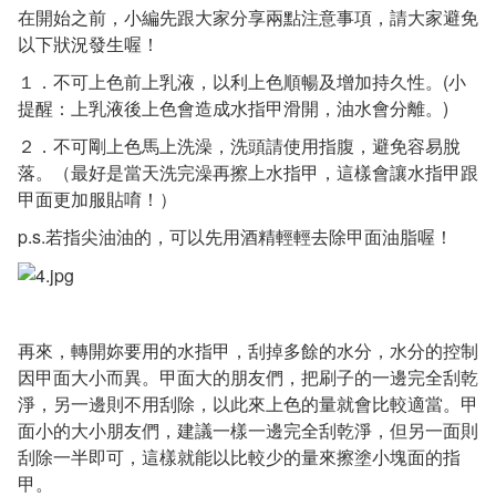
在開始之前，小編先跟大家分享兩點注意事項，請大家避免
以下狀況發生喔！
１．不可上色前上乳液，以利上色順暢及增加持久性。(小
提醒：上乳液後上色會造成水指甲滑開，油水會分離。)
２．不可剛上色馬上洗澡，洗頭請使用指腹，避免容易脫
落。（最好是當天洗完澡再擦上水指甲，這樣會讓水指甲跟
甲面更加服貼唷！）
p.s.若指尖油油的，可以先用酒精輕輕去除甲面油脂喔！
再來，轉開妳要用的水指甲，刮掉多餘的水分，水分的控制
因甲面大小而異。甲面大的朋友們，把刷子的一邊完全刮乾
淨，另一邊則不用刮除，以此來上色的量就會比較適當。甲
面小的大小朋友們，建議一樣一邊完全刮乾淨，但另一面則
刮除一半即可，這樣就能以比較少的量來擦塗小塊面的指
甲。