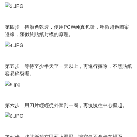
第四步，待顏色乾透，使用PCW純真包覆，稍微超過圖案
邊緣，類似於貼紙封模的原理。
第五步，等待至少半天至一天以上，再進行摳除，不然貼紙
容易碎裂喔。
第六步，用刀片輕輕從外圍刮一圈，再慢慢往中心摳起。
第七步，將貼紙放在甲面上緊壓，讓空氣不會卡在裡面。