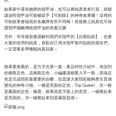
伴。
如果家中還有她牌的指甲油，也可以將純真拿來打底，就能
讓油性指甲油可能被賦予【可剝除】的神奇效果囉！這裡的
可剝效果會端視於各廠牌有所不同呦！然後擦上純真也可保
護指甲隔離傳統指甲油的色素沉澱
另外，等等後面會講解到我們水指甲的【自製貼紙】，也會
大量的使用到純真，喜歡自己用水指甲製作貼紙的朋友們，
一定需要多帶幾瓶純真回家～
接著要推薦的，是方才在第一篇：產品特性介紹中，有說到
的兩瓶定色，這兩瓶定色，小編建議都要入手一瓶，因為定
色是完成指彩最重要的步驟，也是讓大家指彩能夠產生質感
變化的神奇小物。一種是亮面的定色：Top Queen，另一種
是霧面的定色：糖霜，效果就是字面上的意思，一罐擦起來
是亮面的，另一罐擦起來則是霧面質感～