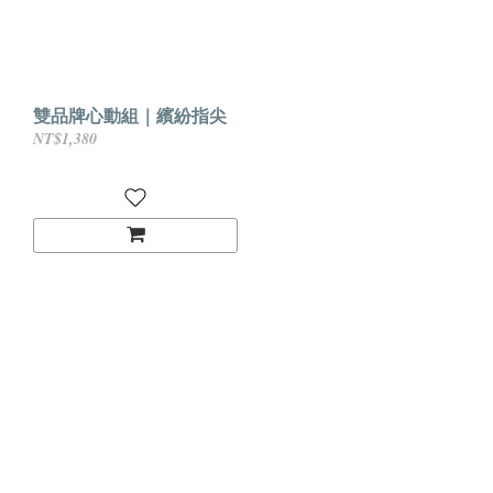
雙品牌心動組｜繽紛指尖
NT$1,380