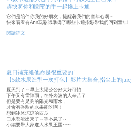
趕快將你和閨蜜的手一起換上卡通
它們是陪伴你我的好朋友，提醒著我們的童年心啊～
快來看看有Ann玩彩師準備了哪些卡通指彩帶我們回到童年!
閱讀詳文
夏日補充維他命是很重要的!
【5款水果造型一次打包】影片大集合,指尖上的juic
夏天到了～早上太陽公公好大好可怕
下午又有雷陣雨，在外奔波的人辛苦了 
但是要有足夠的陽光和雨水， 
才會有香甜的水果能吃啊！
想到冰冰涼涼的西瓜
口水都流出來了～等不急了～
小編要帶大家進入水果王國~~~