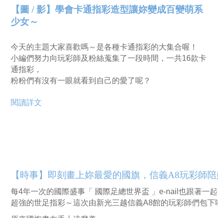
【圖 / 影】學會卡通指彩造型讓妳變成百變萌系
少女～
今天的主題大家喜歡嗎～是各種卡通指彩的大集合喔！
小編們努力向玩彩師及粉絲蒐集了一段時間，一共16款卡
通指彩，
粉粉們有沒有一眼就看到自己的愛了呢？
閱讀詳文
【時事】即刻畫上妳最愛的國旗，信義A8玩彩師陪
每4年一次的國際盛事「 國際足總世界盃 」e-nail也跟著一
超強的世足指彩～這次由新光三越信義A8館的玩彩師們包下