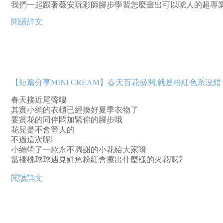
我們一起跟著薇安玩彩師腳步學習怎麼畫出可以唬人的超專
閱讀詳文
【短篇分享MINI CREAM】春天百花盛開,就是粉紅色系沒錯
春天接近尾聲嘍
其實小編的衣櫃已經換好夏季衣物了
要賞花的同伴悶加緊你的腳步哦
花兒是不會等人的
不過這次呢!
小編帶了一款永不凋謝的小花給大家唷
當櫻桃球球遇見鮭魚粉紅會擦出什麼樣的火花呢?
閱讀詳文