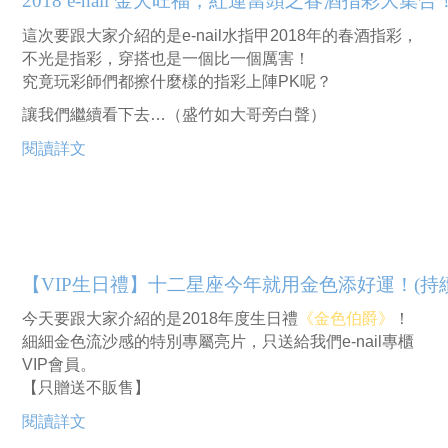
2018 e-nail 金犬旺福，紅運當頭之春酒指彩大集合
這次要跟大家介紹的是e-nail水指甲2018年的春酒指彩，
不光是指彩，穿搭也是一個比一個厲害！
究竟玩彩師們都擦什麼樣的指彩上陣PK呢？
讓我們繼續看下去…（盛竹如大哥旁白聲）
閱讀詳文
【VIP生日禮】十二星座今年就用金色添好運！(持
今天要跟大家介紹的是2018年度生日禮
《金色伯爵》
！
細細金色流沙感的特別專屬亮片，只送給我們e-nail專櫃
VIP會員。
【只贈送不販售】
閱讀詳文