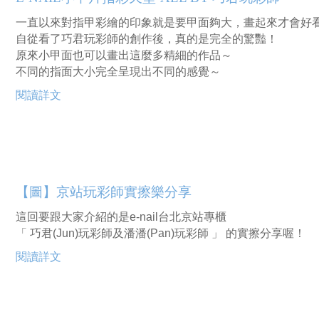
一直以來對指甲彩繪的印象就是要甲面夠大，畫起來才會好
自從看了巧君玩彩師的創作後，真的是完全的驚豔！
原來小甲面也可以畫出這麼多精細的作品～
不同的指面大小完全呈現出不同的感覺～
閱讀詳文
【圖】京站玩彩師實擦樂分享
這回要跟大家介紹的是e-nail台北京站專櫃 
「 巧君(Jun)玩彩師及潘潘(Pan)玩彩師 」 的實擦分享喔！
閱讀詳文