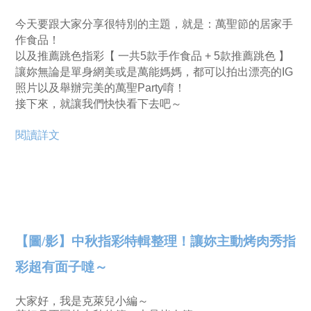
今天要跟大家分享很特別的主題，就是：萬聖節的居家手
作食品！
以及推薦跳色指彩【 一共5款手作食品 + 5款推薦跳色 】
讓妳無論是單身網美或是萬能媽媽，都可以拍出漂亮的IG
照片以及舉辦完美的萬聖Party唷！
接下來，就讓我們快快看下去吧～
閱讀詳文
【圖/影】中秋指彩特輯整理！讓妳主動烤肉秀指
彩超有面子噠～
大家好，我是克萊兒小編～