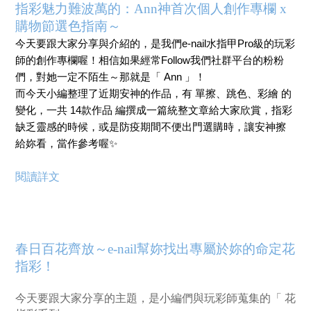
指彩魅力難波萬的：Ann神首次個人創作專欄 x
購物節選色指南～
今天要跟大家分享與介紹的，是我們e-nail水指甲Pro級的玩彩
師的創作專欄喔！相信如果經常Follow我們社群平台的粉粉
們，對她一定不陌生～那就是「 Ann 」！
而今天小編整理了近期安神的作品，有 單擦、跳色、彩繪 的
變化，一共 14款作品 編撰成一篇統整文章給大家欣賞，指彩
缺乏靈感的時候，或是防疫期間不便出門選購時，讓安神擦
給妳看，當作參考喔✨
閱讀詳文
春日百花齊放～e-nail幫妳找出專屬於妳的命定花
指彩！
今天要跟大家分享的主題，是小編們與玩彩師蒐集的「 花