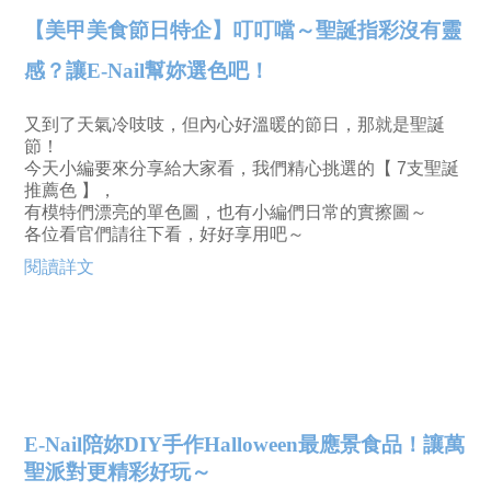
【美甲美食節日特企】叮叮噹～聖誕指彩沒有靈
感？讓E-Nail幫妳選色吧！
又到了天氣冷吱吱，但內心好溫暖的節日，那就是聖誕
節！
今天小編要來分享給大家看，我們精心挑選的【 7支聖誕
推薦色 】，
有模特們漂亮的單色圖，也有小編們日常的實擦圖～
各位看官們請往下看，好好享用吧～
閱讀詳文
E-Nail陪妳DIY手作Halloween最應景食品！讓萬
聖派對更精彩好玩～