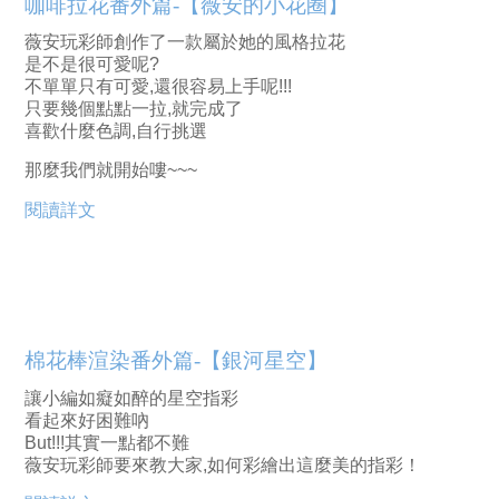
咖啡拉花番外篇-【薇安的小花圈】
薇安玩彩師創作了一款屬於她的風格拉花
是不是很可愛呢?
不單單只有可愛,還很容易上手呢!!!
只要幾個點點一拉,就完成了
喜歡什麼色調,自行挑選 
那麼我們就開始嘍~~~
閱讀詳文
棉花棒渲染番外篇-【銀河星空】
讓小編如癡如醉的星空指彩
看起來好困難吶
But!!!其實一點都不難
薇安玩彩師要來教大家,如何彩繪出這麼美的指彩！