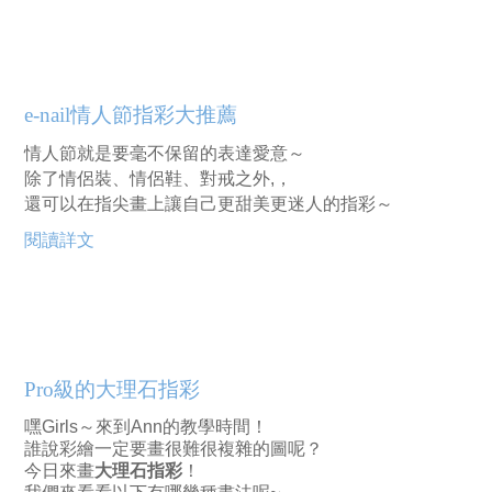
e-nail情人節指彩大推薦
情人節就是要毫不保留的表達愛意～
除了情侶裝、情侶鞋、對戒之外,，
還可以在指尖畫上讓自己更甜美更迷人的指彩～
閱讀詳文
Pro級的大理石指彩
嘿Girls～來到Ann的教學時間！
誰說彩繪一定要畫很難很複雜的圖呢？
今日來畫
大理石指彩
！