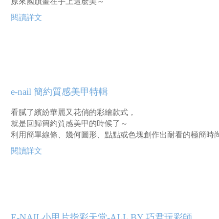
原來國旗畫在手上這麼美～
閱讀詳文
e-nail 簡約質感美甲特輯
看膩了繽紛華麗又花俏的彩繪款式，
就是回歸簡約質感美甲的時候了～
利用簡單線條、幾何圖形、點點或色塊創作出耐看的極簡時
閱讀詳文
E-NAIL小甲片指彩天堂-ALL BY 巧君玩彩師