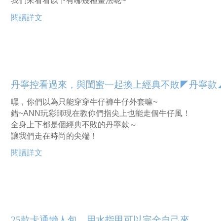
我們來看看以下有哪幾種畫法呢~
閱讀詳文
丹寧控看過來，與閨蜜一起換上經典不敗◤丹寧款
嘿，你們以為只能穿穿牛仔褲牛仔外套嘛~
錯~ANN玩彩師現在教你們指尖上也能走個牛仔風！
全身上下都是個經典不敗的丹寧款～
讓我們走在時尚的尖端！
閱讀詳文
25款卡通懶人包，用水指甲可以完全自己來，