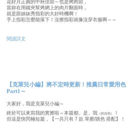
花好月正圓的中秋佳節～也是烤肉節，
當妳在用鐵夾幫烤網上的肉片翻面時，
就是跟姊妹秀指彩的大好時機啊！
手上指彩怎麼能落下！沒擦指彩就像沒穿衣服啊～～
閱讀詳文
【克萊兒小編】將不定時更新！推薦日常愛用色
Part1～
大家好，我是克萊兒小編～
終於可以來寫我的實擦啦～本篇都、是、我
！
（的自拍）
但這是快閃極短篇，【一共只有 7 款 單擦/跳色 搭配】！