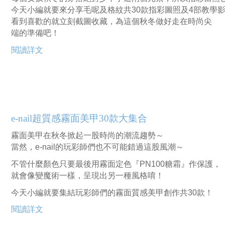
今天小編就要來分享毛呢及格紋共30款指彩圖照及4部教學
看到喜歡的就立刻截圖收藏，為這個秋冬做好走在時尚尖
端的準備吧！
閱讀詳文
e-nail超質感霧面美甲30款大集合
霧面美甲在秋冬掀起一股時尚的潮流趨勢～
當然，e-nail的玩彩師們也不可能錯過這股風潮～
不管什麼顏色只要最後用霧面定色『PN100糖霜』作保護，
就會像變魔術一樣，呈現出另一種風格唷！
今天小編就要集結玩彩師們的霧面質感美甲創作共30款！
閱讀詳文