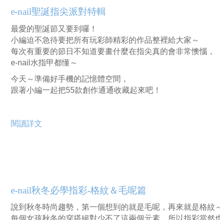
e-nail聖誕指尖派對特輯
最愛的聖誕節又要到囉！
小編迫不急待要把所有玩彩師精彩的作品整裡給大家～
每次有重要的節日不知道要畫什麼在指尖真的會非常懊惱，
e-nail水指甲都懂～
今天～準備好手機的記憶體空間，
跟著小編一起把55款創作通通收藏起來吧！
閱讀詳文
e-nail秋冬必學指彩-格紋＆毛呢篇
說到秋冬時尚趨勢，第一個想到的就是毛呢，再來就是格紋
每個女孩秋冬的穿搭絕對少不了這兩個元素，所以指彩當然