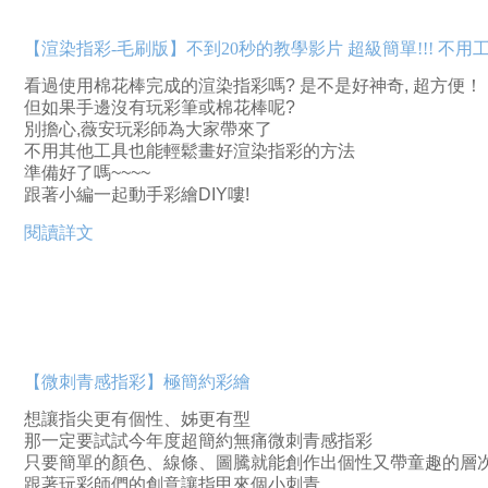
【渲染指彩-毛刷版】不到20秒的教學影片 超級簡單!!! 不
看過使用棉花棒完成的渲染指彩嗎? 是不是好神奇, 超方便！
但如果手邊沒有玩彩筆或棉花棒呢?
別擔心,薇安玩彩師為大家帶來了
不用其他工具也能輕鬆畫好渲染指彩的方法
準備好了嗎~~~~
跟著小編一起動手彩繪DIY嘍!
閱讀詳文
【微刺青感指彩】極簡約彩繪
想讓指尖更有個性、姊更有型
那一定要試試今年度超簡約無痛微刺青感指彩
只要簡單的顏色、線條、圖騰就能創作出個性又帶童趣的層
跟著玩彩師們的創意讓指甲來個小刺青