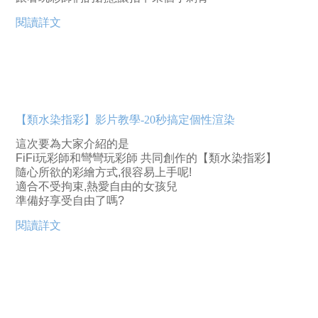
閱讀詳文
【類水染指彩】影片教學-20秒搞定個性渲染
這次要為大家介紹的是
FiFi玩彩師和彎彎玩彩師 共同創作的【類水染指彩】
隨心所欲的彩繪方式,很容易上手呢!
適合不受拘束,熱愛自由的女孩兒
準備好享受自由了嗎?
閱讀詳文