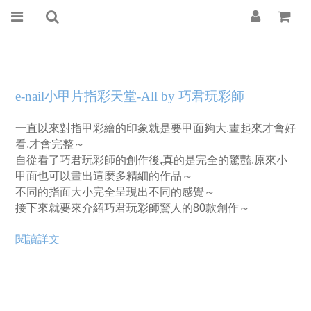
e-nail小甲片指彩天堂-All by 巧君玩彩師
一直以來對指甲彩繪的印象就是要甲面夠大,畫起來才會好
看,才會完整～
自從看了巧君玩彩師的創作後,真的是完全的驚豔,原來小
甲面也可以畫出這麼多精細的作品～
不同的指面大小完全呈現出不同的感覺～
接下來就要來介紹巧君玩彩師驚人的80款創作～
閱讀詳文