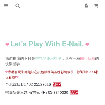
Let's Play With E-Nail.
❤
❤
我們推廣的不只是
香氛健康水指甲
，還有一種
開心玩彩
的
快樂體驗。
❤
專櫃有玩彩師超貼心試色服務與基礎彩繪教學，歡迎到e-nail家
玩彩趣!
❤
台北京站 B1 / 02-25527616
MAP
桃園新光三越 海吉兒
3310220
4F / 03-
MAP