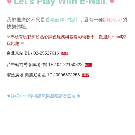
Let's Play With E-Nail.
❤
❤
我們推廣的不只是
香氛健康水指甲
，還有一種
開心玩彩
的
快樂體驗。
❤
專櫃有玩彩師超貼心試色服務與基礎彩繪教學，歡迎到e-nail家
玩彩趣!
❤
台北京站 B1 / 02-25527616
MAP
台中站前秀泰廣場2館 1F / 04-22150322
MAP
宏匯廣場 美麗庭園區
0906872258
1F /
MAP
★詳細e-nail專櫃訊息與服務請看這裡
★