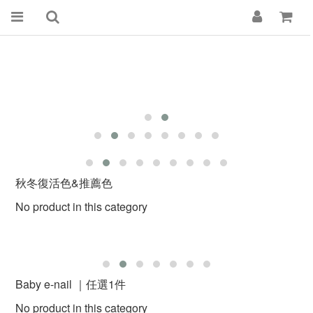
秋冬復活色&推薦色
No product in this category
Baby e-nail ｜任選1件
No product in this category