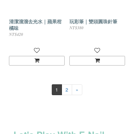
清潔溜溜去光水｜蘋果柑
玩彩筆｜雙頭圓珠針筆
橘味
NT$380
NT$420
1
2
»