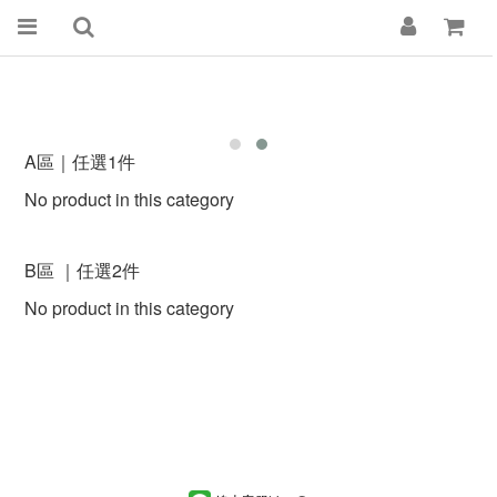
A區｜任選1件
No product in this category
B區 ｜任選2件
No product in this category