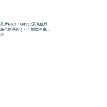
亮片No.1｜G453C彩色氣球
繽紛色彩亮片｜不可剝式健康香
水指甲油
420