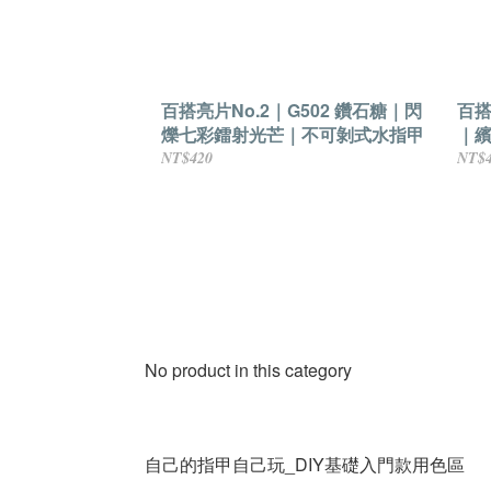
百搭亮片No.2｜G502 鑽石糖｜閃
百搭
爍七彩鐳射光芒｜不可剝式水指甲
｜
氛
NT$420
NT$
No product in this category
自己的指甲自己玩_DIY基礎入門款用色區