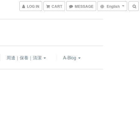
LOG IN
CART
MESSAGE
English
周邊｜保養｜清潔
A-Blog