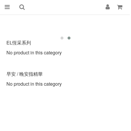
EL恆采系列
No product in this category
早安 / 晚安指精華
No product in this category