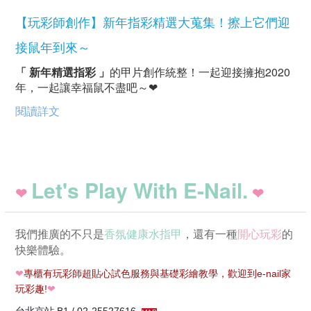
【玩彩師創作】新年指彩精選大蒐集！擦上它們迎
接鼠年到來～
「 新年精選指彩 」
的甲片創作統整！一起迎接擁抱2020
年，一起讓幸福鼠不盡吧～❤
閱讀詳文
Let's Play With E-Nail.
❤
❤
我們推廣的不只是
香氛健康水指甲
，還有一種
開心玩彩
的
快樂體驗。
❤
專櫃有玩彩師超貼心試色服務與基礎彩繪教學，歡迎到e-nail家
玩彩趣!
❤
台北京站 B1 / 02-25527616