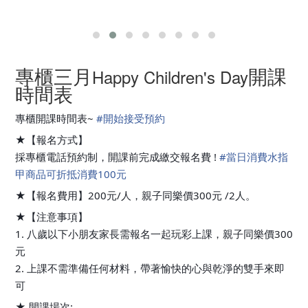
專櫃
三月
開課
Happy Children's Day
時間表
專櫃開課時間表~
#
開始接受預約
★【報名方式】
採專櫃電話預約制，開課前完成繳交報名費 !
#
當日消費水指
甲商品可折抵消費100元
★【報名費用】200元/人，親子同樂價300元 /2人。
★【注意事項】
1. 八歲以下小朋友家長需報名一起玩彩上課，親子同樂價300
元
2. 上課不需準備任何材料，帶著愉快的心與乾淨的雙手來即
可
★ 開課場次: