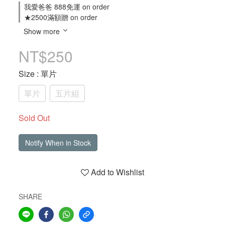
我愛爸爸 888免運 on order
★2500滿額贈 on order
Show more
NT$250
Size
: 單片
單片
五片組
Sold Out
Notify When in Stock
Add to Wishlist
SHARE