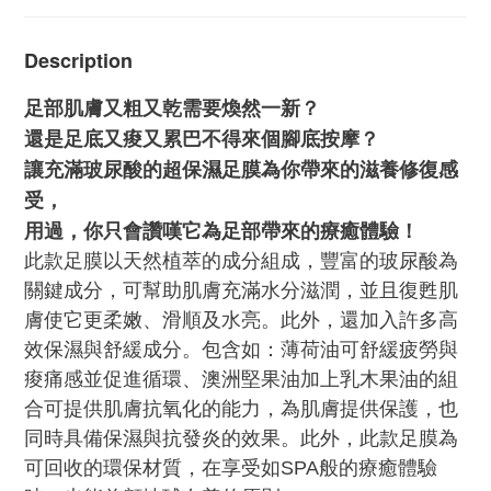
Description
足部肌膚又粗又乾需要煥然一新？
還是足底又痠又累巴不得來個腳底按摩？
讓充滿玻尿酸的超保濕足膜為你帶來的滋養修復感
受，
用過，你只會讚嘆它為足部帶來的療癒體驗！
此款足膜以天然植萃的成分組成，豐富的玻尿酸為
關鍵成分，可幫助肌膚充滿水分滋潤，並且復甦肌
膚使它更柔嫩、滑順及水亮。此外，還加入許多高
效保濕與舒緩成分。包含如：薄荷油可舒緩疲勞與
痠痛感並促進循環、澳洲堅果油加上乳木果油的組
合可提供肌膚抗氧化的能力，為肌膚提供保護，也
同時具備保濕與抗發炎的效果。此外，此款足膜為
可回收的環保材質，在享受如SPA般的療癒體驗