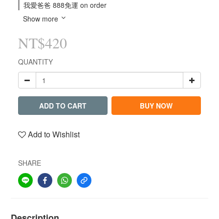
我愛爸爸 888免運 on order
Show more
NT$420
QUANTITY
ADD TO CART
BUY NOW
Add to Wishlist
SHARE
Description