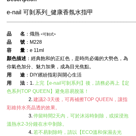
e-nail 可剝系列
_
健康香氛水指甲
___________________________________________________
__________________
_
_______________
品       名
：熾熱 
<可剝式>
品       號
：M228
容       量
：
e 11ml
顏色描述
：經典飽和的正紅色，是時尚必備的大勢色，為
你氣色加分、魅力加乘，成為目光焦點。
用       途
：DIY繽紛指彩與開心生活
用       法
：1.
上完【e-nail可剝系列】後，請務必再上【定
色系列TOP QUEEN】避免容易脫落！
  2.
建議2-3天後，可再補擦TOP QUEEN，讓指
彩維持水亮晶透的效果。
  3.
停留時間2天內，可於沐浴時剝除，或採浸泡
溫熱水2-3分鐘在水中剝除。
  4.
若不易剝除時，請以【ECO溫和保濕去光