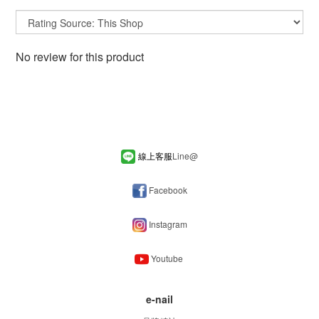
No review for this product
線上客服
Line
@
Facebook
Instagram
Youtube
e-nail