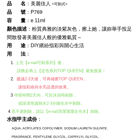
美麗佳人
品       名
：
<可剝式>
P769
品       號
：
容       量
：e 11ml
粉質典雅的淡紫灰色，擦上她，讓妳舉手投足
顏色描述
：
間散發著美麗佳人般的優雅氣質～
用       途
：DIY繽紛指彩與開心生活
用       法
：
   1. 
上完【e-nail可剝系列】後，
        請務必再上【定色系列TOP QUEEN】避免脫落！
   2.  
建議2-3天後，可再補擦TOP QUEEN，
         讓指彩維持水亮晶透的效果。
   3 
停留時間2天內，可於沐浴時剝除，
         或採浸泡溫熱水2-3分鐘在水中剝除。
 4 
若不易剝除，請以【e-nail清潔溜溜去光水】卸除。 
水指甲主成份
：
AQUA, ACRYLATES COPOLYMER, SODIUM LAURETH SULFATE, 
     FRAGRANCE, 
PENTYLENE GLYCOL, 
CAPRYLYL GLYCOL, 