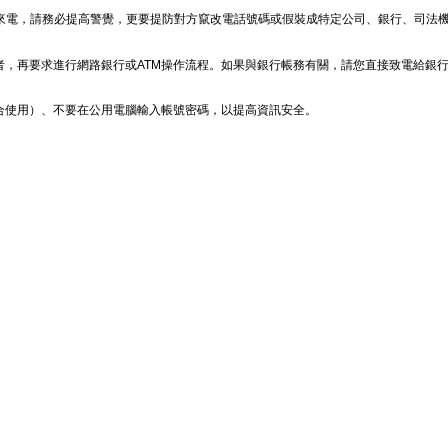
不明來電，請務必提高警覺，更要提防對方竄改電話號碼或假裝成特定公司、銀行、司法機
者，再要求進行網路銀行或ATM操作流程。如果與銀行帳務有關，請您直接致電給銀
合使用）、不要在公用電腦輸入帳號密碼，以提高資訊安全。