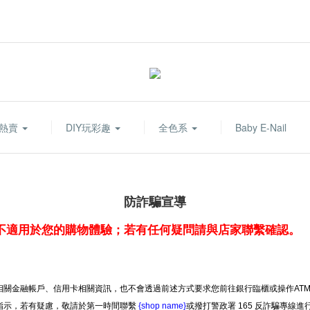
熱賣
DIY玩彩趣
全色系
Baby E-Nail
防詐騙宣導
不適用於您的購物體驗；若有任何疑問請與店家聯繫確認。
關金融帳戶、信用卡相關資訊，也不會透過前述方式要求您前往銀行臨櫃或操作AT
指示，若有疑慮，敬請於第一時間聯繫
{shop name}
或撥打警政署 165 反詐騙專線進