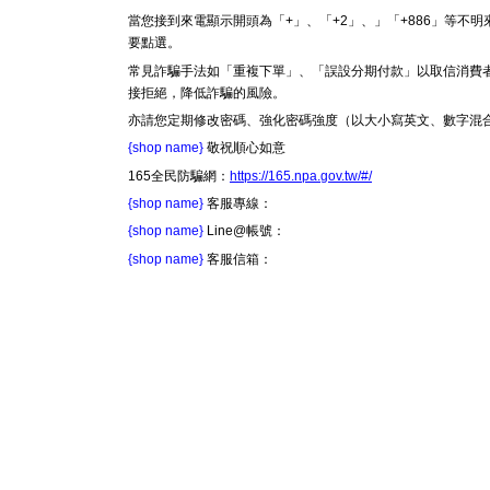
當您接到來電顯示開頭為「+」、「+2」、」「+886」等
要點選。
常見詐騙手法如「重複下單」、「誤設分期付款」以取信消費
接拒絕，降低詐騙的風險。
亦請您定期修改密碼、強化密碼強度（以大小寫英文、數字混
{shop name}
敬祝順心如意
165全民防騙網：
https://165.npa.gov.tw/#/
{shop name}
客服專線：
{shop name}
Line@帳號：
{shop name}
客服信箱：