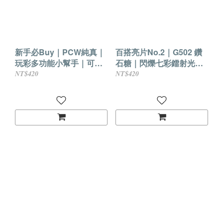
新手必Buy｜PCW純真｜
百搭亮片No.2｜G502 鑽
玩彩多功能小幫手｜可剝
石糖｜閃爍七彩鐳射光芒
式水性指甲油
｜不可剝式水指甲
NT$420
NT$420