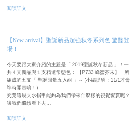
閱讀詳文
【New arrival】聖誕新品超強秋冬系列色 驚豔登
場！
今天要跟大家介紹的主題是「 2019聖誕秋冬新品 」！一
共４支新品與１支精選常態色：
【P733 蜂蜜芥末】，所
組成的五支「 聖誕限量五入組 」
～ (小編提醒：11/1才會
準時開賣唷！)
究竟這幾支水指甲能夠為我們帶來什麼樣的視覺饗宴呢？
讓我們繼續看下去…
閱讀詳文