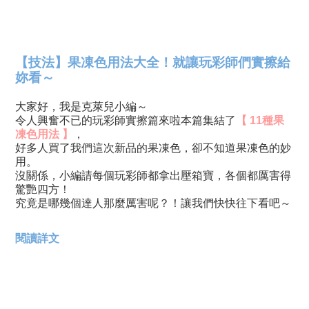
【技法】果凍色用法大全！就讓玩彩師們實擦給
妳看～
大家好，我是克萊兒小編～
令人興奮不已的玩彩師實擦篇來啦本篇集結了
【 11種果
凍色用法 】
，
好多人買了我們這次新品的果凍色，卻不知道果凍色的妙
用。
沒關係，小編請每個玩彩師都拿出壓箱寶，各個都厲害得
驚艷四方！
究竟是哪幾個達人那麼厲害呢？！讓我們快快往下看吧～
閱讀詳文