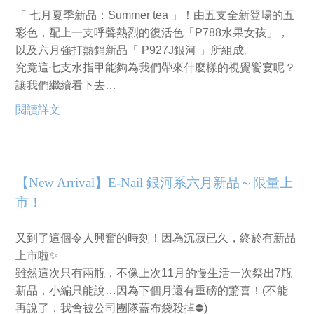
「 七月夏季新品：Summer tea 」！由五支全新登場的五
彩色，配上一支呼聲熱烈的復活色「P788水果女孩」，
以及六月強打熱銷新品「 P927J銀河 」所組成。
究竟這七支水指甲能夠為我們帶來什麼樣的視覺饗宴呢？
讓我們繼續看下去…
閱讀詳文
【New Arrival】E-Nail 銀河系六月新品～限量上
市！
又到了這個令人興奮的時刻！因為沉寂已久，終於有新品
上市啦✨
雖然這次只有兩瓶，不像上次11月的慢生活一次祭出7瓶
新品，小編只能說…因為下個月還有重磅的驚喜！(不能
再說了，我會被公司團隊蓋布袋殺掉⛔)