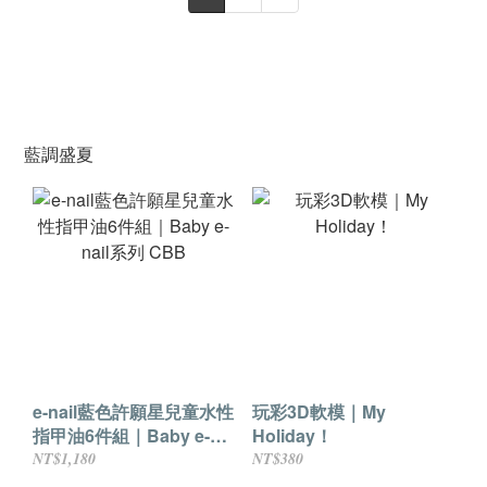
藍調盛夏
e-nail藍色許願星兒童水性
玩彩3D軟模｜My
指甲油6件組｜Baby e-
Holiday！
nail系列 CBB
NT$1,180
NT$380