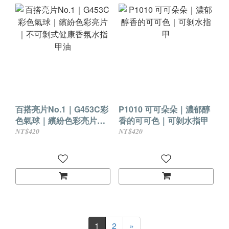
百搭亮片No.1｜G453C彩
P1010 可可朵朵｜濃郁醇
色氣球｜繽紛色彩亮片｜
香的可可色｜可剝水指甲
不可剝式健康香氛水指甲
NT$420
NT$420
油
1
2
»