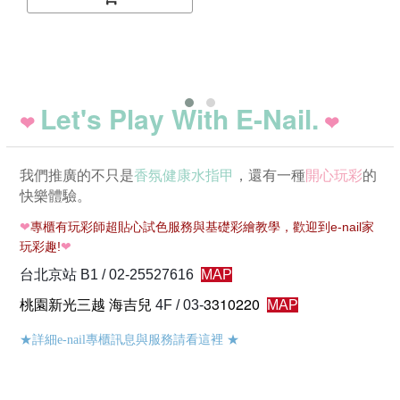
Let's Play With E-Nail.
❤
❤
我們推廣的不只是
香氛健康水指甲
，還有一種
開心玩彩
的
快樂體驗。
❤
專櫃有玩彩師超貼心試色服務與基礎彩繪教學，歡迎到e-nail家
玩彩趣!
❤
台北京站 B1 / 02-25527616
MAP
桃園新光三越 海吉兒
3310220
4F / 03-
MAP
★詳細e-nail專櫃訊息與服務請看這裡
★