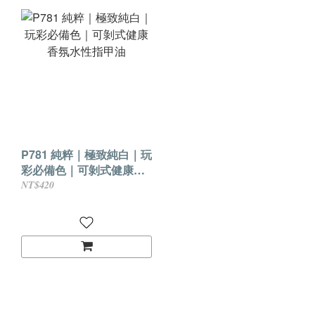
P781 純粹｜極致純白｜玩
彩必備色｜可剝式健康香
氛水性指甲油
NT$420