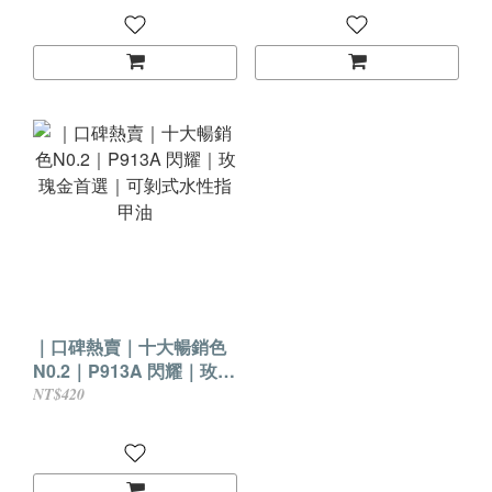
｜口碑熱賣｜十大暢銷色
N0.2｜P913A 閃耀｜玫瑰
金首選｜可剝式水性指甲
NT$420
油