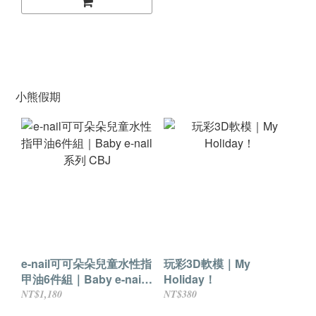
小熊假期
e-nail可可朵朵兒童水性指
玩彩3D軟模｜My
甲油6件組｜Baby e-nail
Holiday！
系列 CBJ
NT$1,180
NT$380