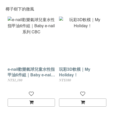
椰子樹下的微風
e-nail歡樂氣球兒童水性指
玩彩3D軟模｜My
甲油6件組｜Baby e-nail
Holiday！
系列 CBC
NT$1,180
NT$380