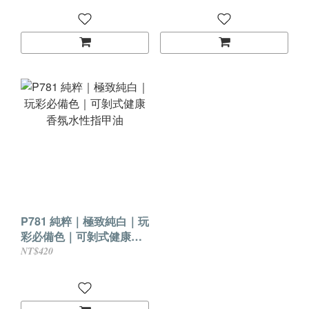
P781 純粹｜極致純白｜玩
彩必備色｜可剝式健康香
氛水性指甲油
NT$420