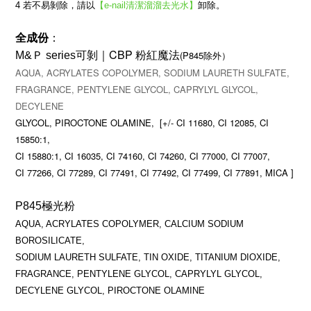
4
若不易剝除，請以
【e-nail清潔溜溜去光水】
卸除。
全成份
：
｜CBP 粉紅魔法
(P845除外）
M&Ｐ series可剝
AQUA, ACRYLATES
COPOLYMER, SODIUM LAUR
ETH SULFATE,
FRAGRANCE, PE
NTYLENE GLYCOL, CAPRYLYL
GLYCOL,
DECYLENE
GLYCOL,
PIROCTONE OLAMINE, [+/- CI 11680, CI 12085, CI
15850:1,
CI 15880:1, CI 16035, CI 74160, CI 74260, CI 77000, CI 77007,
CI 77266, CI 77289, CI 77491, CI 77492, CI 77499, CI 77891, MICA ]
P845極光粉
AQUA, ACRYLATES COPOLYMER, CALCIUM SODIUM
BOROSILICATE,
SODIUM LAURETH SULFATE, TIN OXIDE, TITANIUM DIOXIDE,
FRAGRANCE, PENTYLENE GLYCOL, CAPRYLYL GLYCOL,
DECYLENE GLYCOL, PIROCTONE OLAMINE