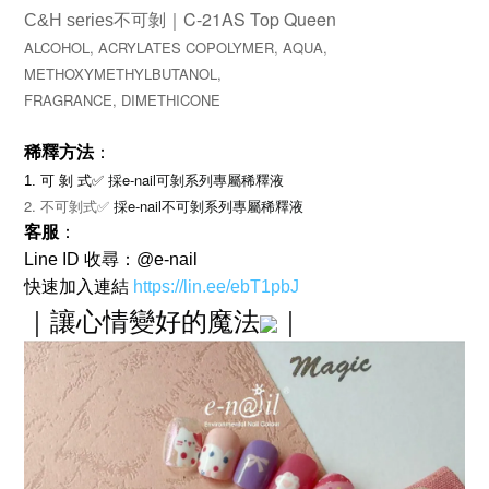
｜
C-21AS Top Queen
C&H series不可剝
ALCOHOL, ACRYLATES COPOLYMER, AQUA,
METH
OXYMETHYLBUTANOL,
FRAGRANCE, DIMETHICONE
稀釋方法
：
e-nail可剝系列專屬稀釋液
1. 可 剝 式✅
採
2. 不可剝式✅
e-nail不可剝系列專屬稀釋液
採
客服
：
Line ID 收尋：@e-nail
快速加入連結
https://lin.ee/ebT1pbJ
｜
讓心情變好的魔法
｜