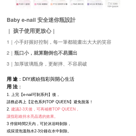
Baby e-nail 安全迷你瓶設計
孩子使用更放心
｜
｜
1｜
小手好握好控制，每一筆都能畫出大大的笑容
2｜
瓶口小，就算翻倒也不易灑出
3｜
加厚玻璃瓶身，更耐摔、不容易破
用 途
：DIY繽紛指彩與開心生活
用 法
：
1.
上完【e-nail可剝系列】後，
請務必再上【定色系列TOP QUEEN】避免脫落！
2.
建議2-3天後，可再補擦TOP QUEEN，
讓指彩維持水亮晶透的效果。
3
停留時間2天內，可於沐浴時剝除，
或採浸泡溫熱水2-3分鐘在水中剝除。