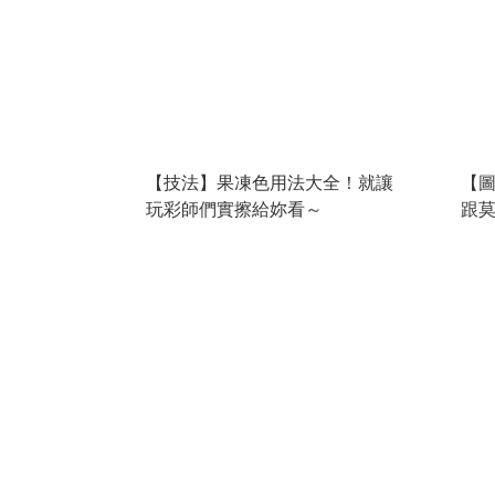
【技法】果凍色用法大全！就讓
【圖
玩彩師們實擦給妳看～
跟