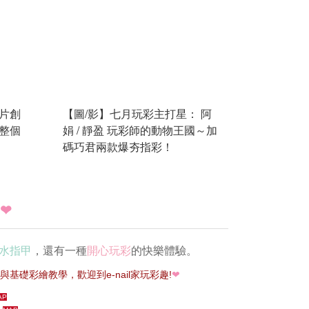
片創
【圖/影】七月玩彩主打星： 阿
整個
娟 / 靜盈 玩彩師的動物王國～加
碼巧君兩款爆夯指彩！
❤
水指甲
，還有一種
開心玩彩
的快樂體驗。
基礎彩繪教學，歡迎到e-nail家玩彩趣!
❤
AP