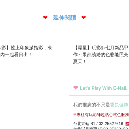
延伸閱讀
❤
❤
/影】擦上印象派指彩，來
【爆量】玩彩師七月新品甲
莫內一起看日出！
作～果然繽紛的色彩能照亮
夏天！
❤
Let's Play With E-Nail.
我們推廣的不只是
香氛健康
❤
專櫃有玩彩師超貼心試色服務與
台北京站 B1 / 02-25527616
M