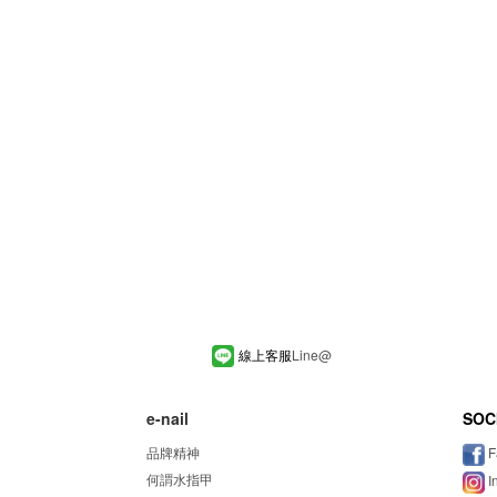
線上客服
Line
@
e-nail
SOC
品牌精神
F
何謂水指甲
I