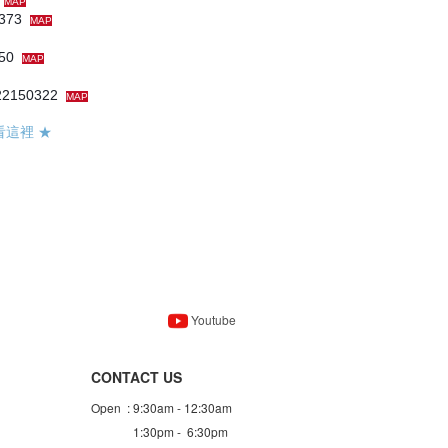
9
MAP
3373
MAP
250
MAP
2150322
MAP
看這裡
★
Youtube
CONTACT US
Open : 9:30am - 12:30am
1:30pm - 6:30pm