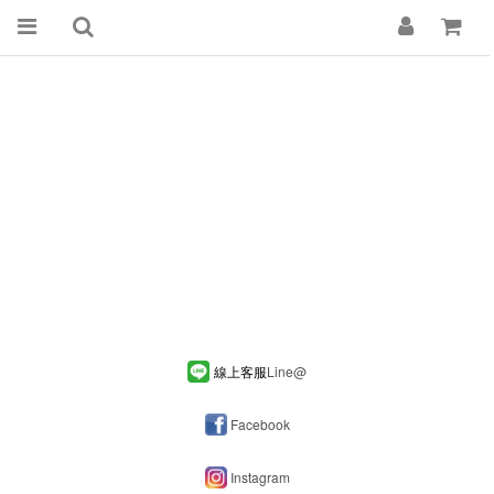
線上客服
Line
@
Facebook
Instagram