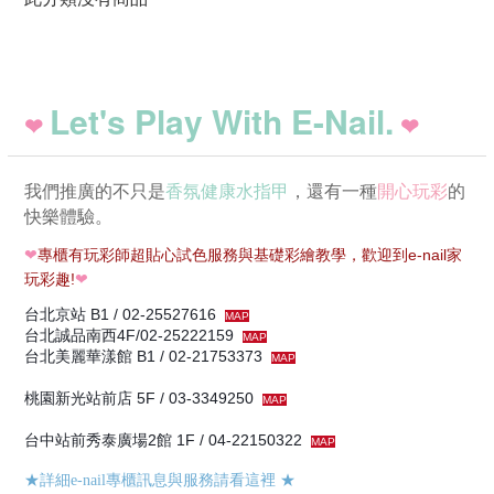
Let's Play With E-Nail.
❤
❤
我們推廣的不只是
香氛健康水指甲
，還有一種
開心玩彩
的
快樂體驗。
❤
專櫃有玩彩師超貼心試色服務與基礎彩繪教學，歡迎到e-nail家
玩彩趣!
❤
台北京站 B1 / 02-25527616
MAP
台北誠品南西4F/02-25222159
MAP
台北美麗華漾館 B1 / 02-21753373
MAP
桃園新光站前店 5F / 03-3349250
MAP
台中站前秀泰廣場2館 1F / 04-22150322
MAP
★詳細e-nail專櫃訊息與服務請看這裡
★