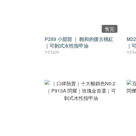
售完
P289 小甜甜 ｜ 飽和的復古桃紅
M2
｜可剝式水性指甲油
｜
NT$420
NT$