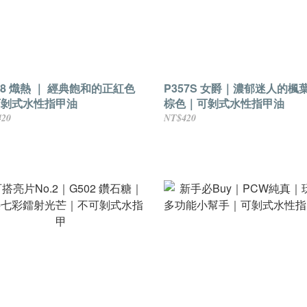
28 熾熱 ｜ 經典飽和的正紅色
P357S 女爵｜濃郁迷人的楓
可剝式水性指甲油
棕色｜可剝式水性指甲油
420
NT$420