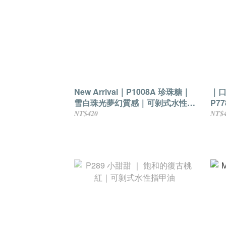
New Arrival｜P1008A 珍珠糖｜
｜口
雪白珠光夢幻質感｜可剝式水性指
P7
甲油
｜
NT$420
NT$