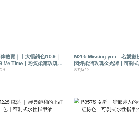
碑熱賣｜十大暢銷色N0.9｜
M205 Missing you｜名媛
78 Me Time｜粉質柔霧玫瑰色
閃爍柔潤玫瑰金光澤｜可剝式
可剝式健康香氛水性指甲油
香氛水性指甲油
420
NT$420