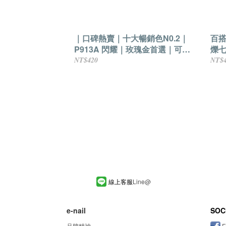
｜口碑熱賣｜十大暢銷色N0.2｜
百搭
P913A 閃耀｜玫瑰金首選｜可剝
爍
式水性指甲油
NT$420
NT$
線上客服
Line
@
e-nail
SOC
品牌精神
F