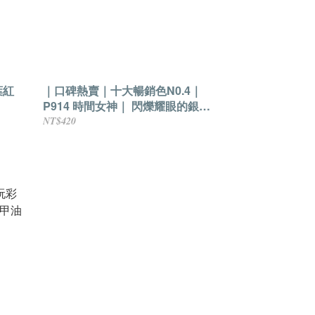
葉紅
｜口碑熱賣｜十大暢銷色N0.4｜
P914 時間女神｜ 閃爍耀眼的銀色
亮粉｜可剝式健康香氛水性指甲油
NT$420