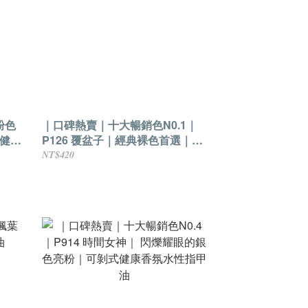
嫩粉色
｜口碑熱賣｜十大暢銷色N0.1｜
健康
P126 覆盆子｜經典裸色首選｜可
剝式水性指甲油
NT$420