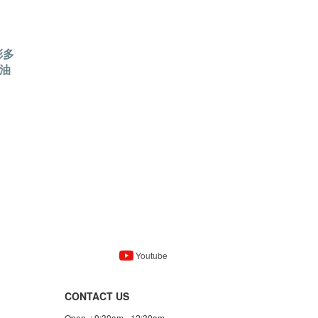
彩多
油
Youtube
CONTACT US
Open : 9:30am - 12:30am