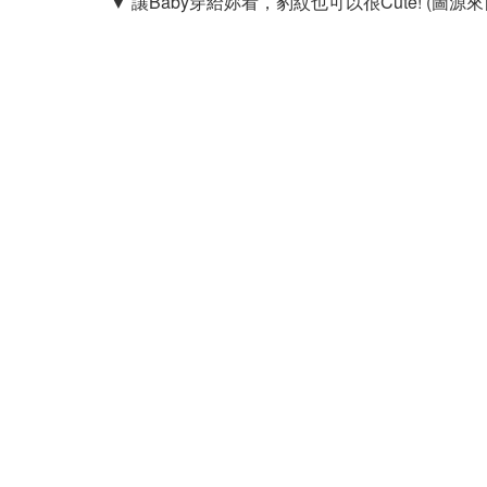
▼
讓Baby穿給妳看，豹紋也可以很Cute!
(圖源來自