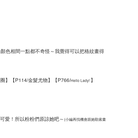
的顏色相間一點都不奇怪～我覺得可以把格紋畫得
甜圈】
【P114/金髮尤物】
【P766/
】
Hello Lady!
可愛！所以粉粉們原諒她吧～
(小編再找機會跟她勒索畫