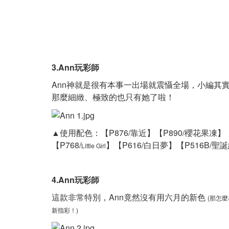
3.Ann玩彩師
Ann神就是很有本事一出場就震懾全場，小編其
那麼細緻、極致的也只有她了啦！
▲使用配色：
【P876/靠近】
【P890/櫻花果凍】
【P768/
】
【P616/白日夢】
【P516B/聖
Little Girl
4.Ann玩彩師
這款非常特別，Ann竟然沒有用六月的新色
(那怎麼
新指彩！)