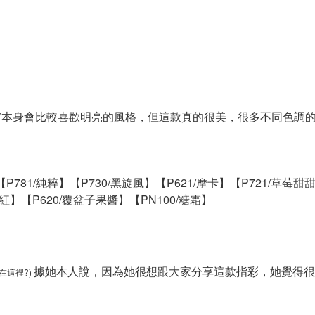
實本身會比較喜歡明亮的風格，但這款真的很美，很多不同色調
【P781/純粹】
【P730/黑旋風】
【P621/摩卡】
【P721/草莓甜
誕紅】
【P620/覆盆子果醬】
【PN100/糖霜】
據她本人說，因為她很想跟大家分享這款指彩，她覺得很
在這裡?)