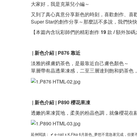
大家好，我是克萊兒小編～
又到了真心真意分享新色的時刻，喜歡創作、喜歡
Super Star的創作分享～那麼話不多說，我們
【
本篇內含玩彩師們的精彩創作
19
款
/
額外加碼六
| 新色介紹 |
P876 靠近
淡雅的裸膚奶茶色，是最靠近自己膚色顏色～
單層帶有晶透果凍感，二至三層達到飽和奶茶色
| 新色介紹 |
P890 櫻花果凍
透嫩的果凍質地，柔美的粉晶色調，就像櫻花在
延伸閱讀：
✔ e-nail x K.Fika 6月新色_夢想不需急著完成，