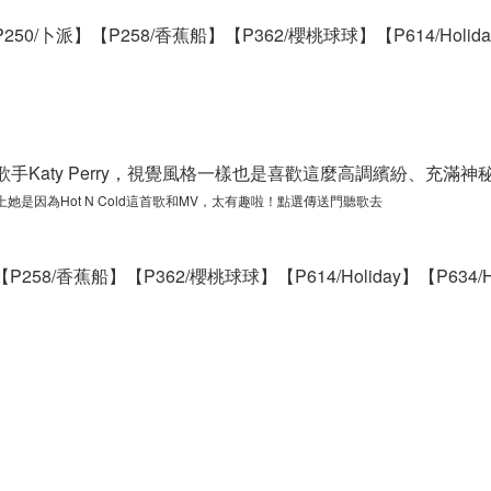
P250/卜派】
【P258/香蕉船】
【P362/櫻桃球球】
【P614/Holid
歌手Katy Perry，視覺風格一樣也是喜歡這麼高調繽紛、充
愛上她是因為Hot N Cold這首歌和MV，太有趣啦！
點選傳送門聽歌去
【P258/香蕉船】
【P362/櫻桃球球】
【P614/Holiday】
【P634/