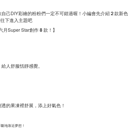
自己DIY彩繪的粉粉們一定不可錯過喔！小編會先介紹
２
款新色
快快往下進入主題吧
月Super Star創作
8
款！
】
，給人舒服恬靜感覺。
剔透的果凍裡舒展，添上好氣色！
但要不斷地靠近夢想！