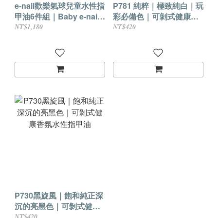
e-nail歡樂氣球兒童水性指
P781 純粹｜極致純白｜玩
甲油6件組｜Baby e-nail
彩必備色｜可剝式健康香
系列 CBC
氛水性指甲油
NT$1,180
NT$420
P730黑旋風｜飽和純正深
沉的亮黑色｜可剝式健康
香氛水性指甲油
NT$420