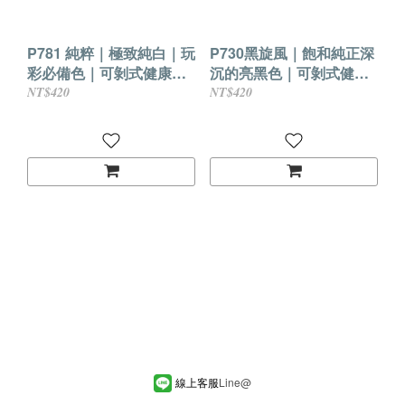
P781 純粹｜極致純白｜玩
P730黑旋風｜飽和純正深
彩必備色｜可剝式健康香
沉的亮黑色｜可剝式健康
氛水性指甲油
香氛水性指甲油
NT$420
NT$420
線上客服
Line
@