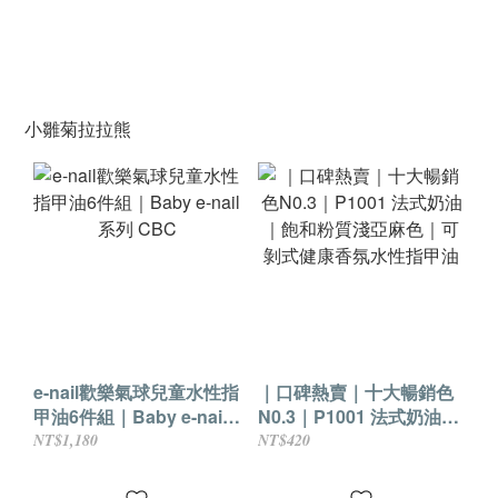
小雛菊拉拉熊
e-nail歡樂氣球兒童水性指
｜口碑熱賣｜十大暢銷色
甲油6件組｜Baby e-nail
N0.3｜P1001 法式奶油｜
系列 CBC
飽和粉質淺亞麻色｜可剝
NT$1,180
NT$420
式健康香氛水性指甲油