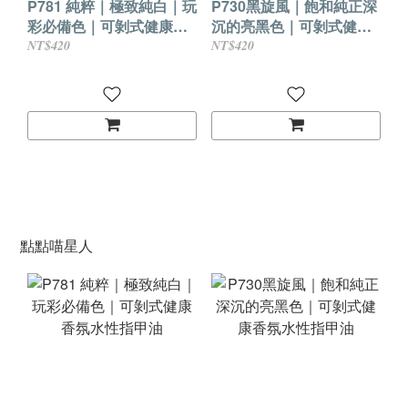
P781 純粹｜極致純白｜玩
P730黑旋風｜飽和純正深
彩必備色｜可剝式健康香
沉的亮黑色｜可剝式健康
氛水性指甲油
香氛水性指甲油
NT$420
NT$420
點點喵星人