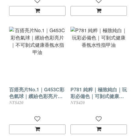
百搭亮片No.1｜G453C彩
P781 純粹｜極致純白｜玩
色氣球｜繽紛色彩亮片｜
彩必備色｜可剝式健康香
不可剝式健康香氛水指甲
氛水性指甲油
NT$420
NT$420
油