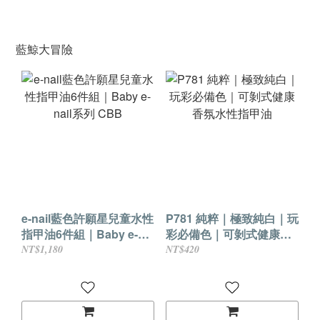
藍鯨大冒險
e-nail藍色許願星兒童水性
P781 純粹｜極致純白｜玩
指甲油6件組｜Baby e-
彩必備色｜可剝式健康香
nail系列 CBB
氛水性指甲油
NT$1,180
NT$420