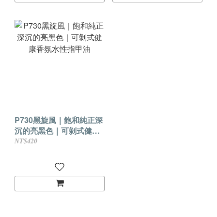
P730黑旋風｜飽和純正深
沉的亮黑色｜可剝式健康
香氛水性指甲油
NT$420