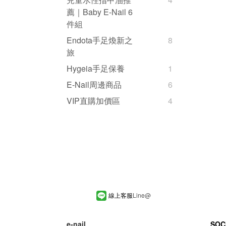
薦｜Baby E-Nail 6
件組
Endota手足煥新之
8
旅
Hygeia手足保養
1
E-Nail周邊商品
6
VIP直購加價區
4
線上客服
Line
@
e-nail
SOC