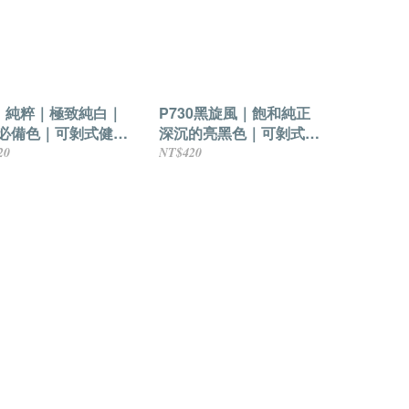
81 純粹｜極致純白｜
P730黑旋風｜飽和純正
必備色｜可剝式健康
深沉的亮黑色｜可剝式健
水性指甲油
康香氛水性指甲油
20
NT$420