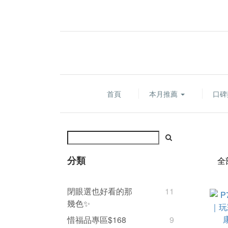
首頁
本月推薦
口碑
分類
全
閉眼選也好看的那
11
幾色✨
惜福品專區$168
9