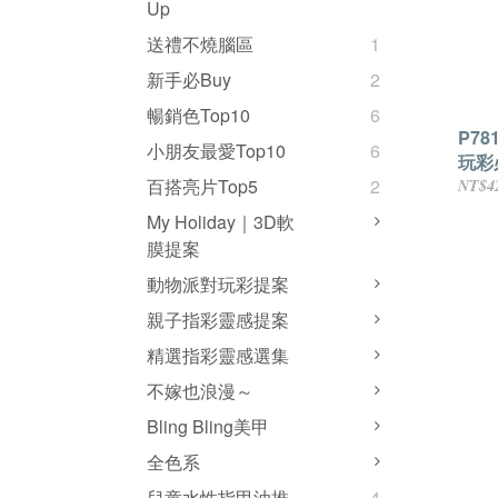
Up
送禮不燒腦區
1
新手必Buy
2
暢銷色Top10
6
P7
小朋友最愛Top10
6
玩彩
香氛
百搭亮片Top5
2
NT$4
My Holiday｜3D軟
膜提案
動物派對玩彩提案
親子指彩靈感提案
精選指彩靈感選集
不嫁也浪漫～
Bling Bling美甲
全色系
兒童水性指甲油推
4