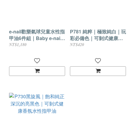
e-nail歡樂氣球兒童水性指
P781 純粹｜極致純白｜玩
甲油6件組｜Baby e-nail
彩必備色｜可剝式健康香
系列 CBC
氛水性指甲油
NT$1,180
NT$420