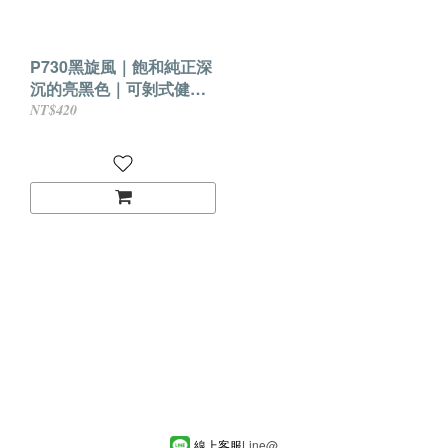
P730黑旋風｜飽和純正深
沉的亮黑色｜可剝式健康
香氛水性指甲油
NT$420
線上客服
Line
@