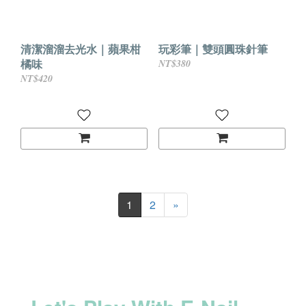
清潔溜溜去光水｜蘋果柑
玩彩筆｜雙頭圓珠針筆
橘味
NT$380
NT$420
1
2
»