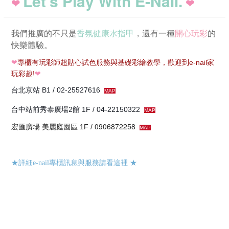
Let's Play With E-Nail.
❤
❤
我們推廣的不只是
香氛健康水指甲
，還有一種
開心玩彩
的
快樂體驗。
❤
專櫃有玩彩師超貼心試色服務與基礎彩繪教學，歡迎到e-nail家
玩彩趣!
❤
台北京站 B1 / 02-25527616
MAP
台中站前秀泰廣場2館 1F / 04-22150322
MAP
宏匯廣場 美麗庭園區
0906872258
1F /
MAP
★詳細e-nail專櫃訊息與服務請看這裡
★