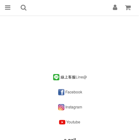
線上客服
Line
@
Facebook
Instagram
Youtube
e-nail