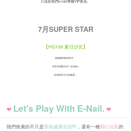
只送給我們e-nail專櫃VIP會員。
7月SUPER STAR
【HG106 夏日沙瓦】
超細緻的銀色亮片，
非常好搭配任何一款底色~
呈現簡單大方的氣質～
Let's Play With E-Nail.
❤
❤
我們推廣的不只是
香氛健康水指甲
，還有一種
開心玩彩
的