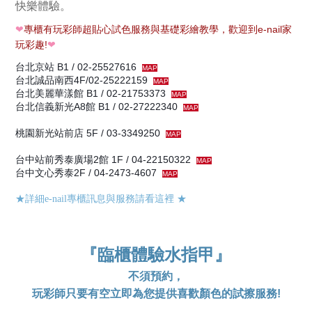
快樂體驗。
❤
專櫃有玩彩師超貼心試色服務與基礎彩繪教學，歡迎到e-nail家
玩彩趣!
❤
台北京站 B1 / 02-25527616
MAP
台北誠品南西4F/02-25222159
MAP
台北美麗華漾館 B1 / 02-21753373
MAP
台北信義新光A8館 B1 / 02-27222340
MAP
桃園新光站前店 5F / 03-3349250
MAP
台中站前秀泰廣場2館 1F / 04-22150322
MAP
台中文心秀泰2F / 04-2473-4607
MAP
★詳細e-nail專櫃訊息與服務請看這裡
★
『臨櫃體驗水指甲』
不須預約，
玩彩師只要有空立即為您提供喜歡顏色的試擦服務!