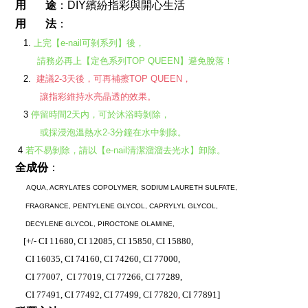
用       途
：DIY繽紛指彩與開心生活
用       法
：
   1. 
上完【e-nail可剝系列】後，
        請務必再上【定色系列TOP QUEEN】避免脫落！
   2.  
建議2-3天後，可再補擦TOP QUEEN，
         讓指彩維持水亮晶透的效果。
   3 
停留時間2天內，可於沐浴時剝除，
         或採浸泡溫熱水2-3分鐘在水中剝除。
 4 
若不易剝除，請以【e-nail清潔溜溜去光水】卸除。 
全成份
：
AQUA, ACRYLATES COPOLYMER, SODIUM LAURETH SULFATE, 
     FRAGRANCE, 
PENTYLENE GLYCOL, 
CAPRYLYL GLYCOL, 
     DECYLENE GLYCOL, PIROCTONE OLAMINE, 
    [+/- CI 11680, CI 12085, CI 15850, CI 15880, 
     CI 16035, CI 74160, 
CI 74260, CI 77000, 
     CI 77007, 
CI 77019
, CI 77266, CI 77289, 
     CI 77491, CI 77492, CI 77499, 
CI 77820
,
 CI 77891] 