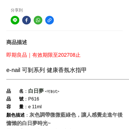
分享到
商品描述
即期良品｜有效期限至202708止
e-nail 可剝系列 
健康香氛水指甲
___________________________________________________
__________________
_
_______________
：
白日夢
品       名
<可剝式>
品       號
：P616
容       量
：
e 11ml
灰色調帶微微藍綠色，讓人感覺走進午後
顏色描述
：
慵懶的白日夢時光~